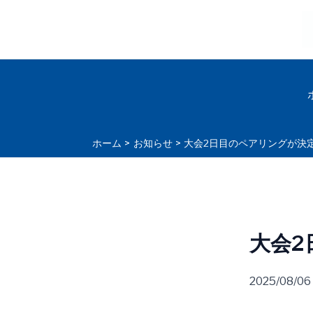
内
容
を
ス
キ
ッ
プ
ホーム
お知らせ
大会2日目のペアリングが決
大会2
2025/08/06