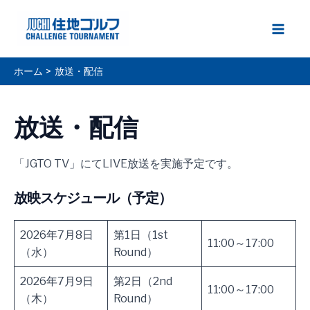
内
容
Main
を
ス
Men
ホーム
放送・配信
キ
ッ
プ
放送・配信
「JGTO TV」にてLIVE放送を実施予定です。
放映スケジュール（予定）
2026年7月8日
第1日（1st
11:00～17:00
（水）
Round）
2026年7月9日
第2日（2nd
11:00～17:00
（木）
Round）