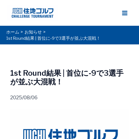
内
容
Main
を
ス
Men
ホーム
お知らせ
キ
1st Round結果 | 首位に‐9で3選手が並ぶ大混戦！
ッ
プ
1st Round結果 | 首位に‐9で3選手
が並ぶ大混戦！
2025/08/06