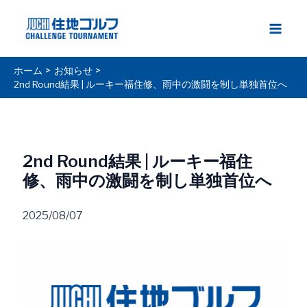
内
容
Main
を
ス
Men
ホーム
お知らせ
キ
2nd Round結果 | ルーキー福住修、雨中の激闘を制し単独首位へ
ッ
プ
2nd Round結果 | ルーキー福住
修、雨中の激闘を制し単独首位へ
2025/08/07