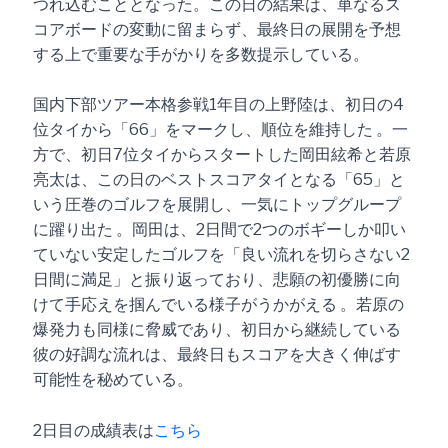
つれ込むこととなった。この日の結果は、単なるス
コアボードの変動に留まらず、最終日の展開を予想
する上で重要な手がかりを多数提示している。
国内下部ツアー本格参戦1年目の上野陸は、初日の4
位タイから「66」をマークし、順位を維持した 。一
方で、初日7位タイからスタートした岡田絃希と若原
亮太は、この日のベストスコアタイとなる「65」と
いう圧巻のゴルフを展開し、一気にトップグループ
に躍り出た 。岡田は、2日間で2つのボギーしか叩い
ていない安定したゴルフを「良い流れを切らさない2
日間に満足」と振り返っており、悲願の初優勝に向
けて手応えを掴んでいる様子がうかがえる 。若原の
爆発力も同様に脅威であり、初日から継続している
彼の好調な流れは、最終日もスコアを大きく伸ばす
可能性を秘めている。
2日目の成績表は
こちら