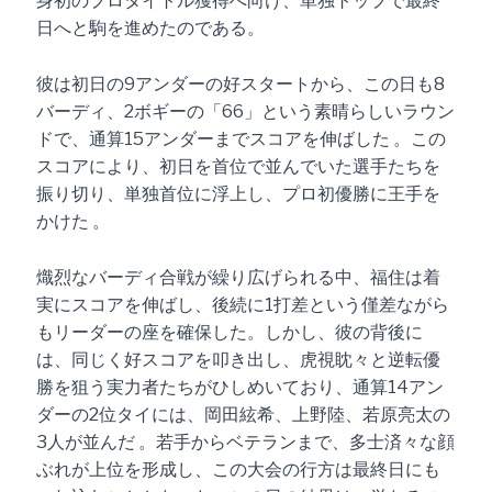
身初のプロタイトル獲得へ向け、単独トップで最終
日へと駒を進めたのである。
彼は初日の9アンダーの好スタートから、この日も8
バーディ、2ボギーの「66」という素晴らしいラウン
ドで、通算15アンダーまでスコアを伸ばした 。この
スコアにより、初日を首位で並んでいた選手たちを
振り切り、単独首位に浮上し、プロ初優勝に王手を
かけた 。
熾烈なバーディ合戦が繰り広げられる中、福住は着
実にスコアを伸ばし、後続に1打差という僅差ながら
もリーダーの座を確保した。しかし、彼の背後に
は、同じく好スコアを叩き出し、虎視眈々と逆転優
勝を狙う実力者たちがひしめいており、通算14アン
ダーの2位タイには、岡田絃希、上野陸、若原亮太の
3人が並んだ 。若手からベテランまで、多士済々な顔
ぶれが上位を形成し、この大会の行方は最終日にも