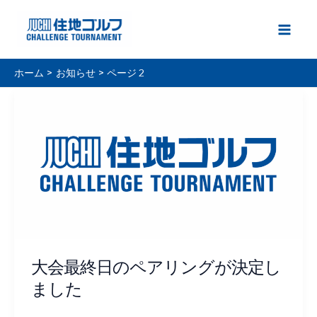
内
容
Main
を
ス
Men
ホーム
お知らせ
ページ 2
キ
ッ
プ
大会最終日のペアリングが決定し
ました