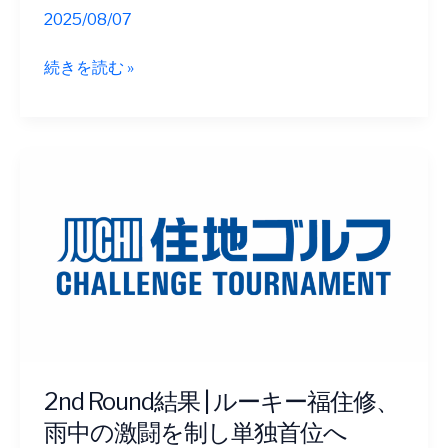
2025/08/07
大
続きを読む »
会
最
終
日
の
ペ
ア
リ
ン
グ
が
決
定
2nd Round結果 | ルーキー福住修、
し
雨中の激闘を制し単独首位へ
ま