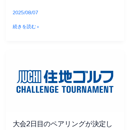
し
た
2025/08/07
2nd
続きを読む »
Round
結
果
|
ル
ー
キ
ー
福
住
修、
雨
中
大会2日目のペアリングが決定し
の