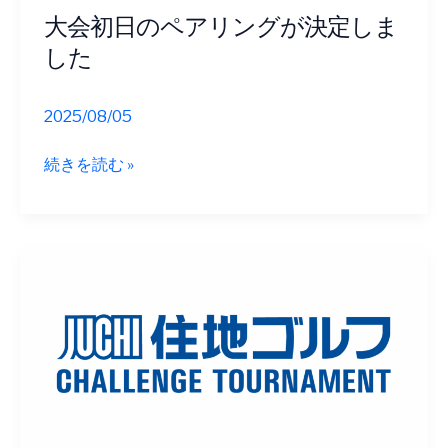
が
大会初日のペアリングが決定しま
並
した
ぶ
大
混
2025/08/05
戦！
大
続きを読む »
会
初
日
の
ペ
ア
リ
ン
グ
が
決