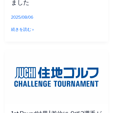
ました
激
闘
を
2025/08/06
制
大
続きを読む »
し
会
単
2
独
日
首
目
位
の
へ
ペ
ア
リ
ン
グ
が
決
定